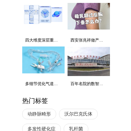
四大维度深层重构，解锁软件产业智能化变革新路径
西安张兆祥做产后乳房下垂缩胸上提手术胸型修复专项解析
多细节优化气道操作｜河南迪怡密闭型一次性使用吸痰管
百年名院的数智跨越：徐医附院携手华为打造医疗AI创新高地
热门标签
动静脉畸形
沃尔巴克氏体
多发性硬化症
乳杆菌