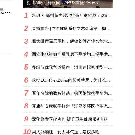
打造AI医疗样板间，APUS首提“2+5+N”AI医疗战略
靶向药物选择众多 究竟哪种治疗顺序及用药组合更能惠及患者？
1
2026年郑州超声波治疗仪厂家推荐？这5家实测对比后再选
2
直播预告 | “她”健康系列学术会议第二期：聚焦先兆流产的个体化诊疗与长期管理
3
四大维度深层重构，解锁软件产业智能化变革新路径
4
西安张兆祥做产后乳房下垂缩胸上提手术胸型修复专项解析
5
多细节优化气道操作｜河南迪怡密闭型一次性使用吸痰管
6
获批EGFR ex20ins的伏美替尼，为什么比其他药效果好？三氟乙氧基侧链的分子答案
7
百年名院的数智跨越：徐医附院携手华为打造医疗AI创新高地
8
互康与安康联手打造「泛亚闭环医疗生态圈」
9
深化鲁青医疗协作 提升卫生健康服务能力
10
男人补腰腿，女人补气血，建议多吃