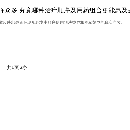
究反映出患者在现实环境中顺序使用阿法替尼和奥希替尼的真实疗效。...
共
1
页
2
条