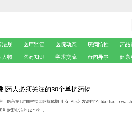
策法规
医疗监管
医院动态
疾病防控
药品
业人物
医药知识
学术交流
奇闻异事
健康
物制药人必须关注的30个单抗药物
药第1时间根据国际抗体期刊《mAbs》发表的“Antibodies to watch 
美国和欧盟批准的12个抗...