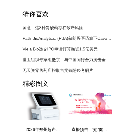
猜你喜欢
留意：这8种胃酸药存在致癌风险
Path BioAnalytics. (PBA)获朗煜医药旗下Cavosonstat开拓囊性纤维化的独家权益
Viela Bio递交IPO申请打算融资1.5亿美元
世卫组织专家组抵京，与中国同行合力抗击全球疫情
无天资零售药店榨取售卖氨酚羟考酮片
精彩图文
2026年郑州超声波治疗仪厂家推荐？这5家实测对比后再选
直播预告 | “她”健康系列学术会议第二期：聚焦先兆流产的个体化诊疗与长期管理