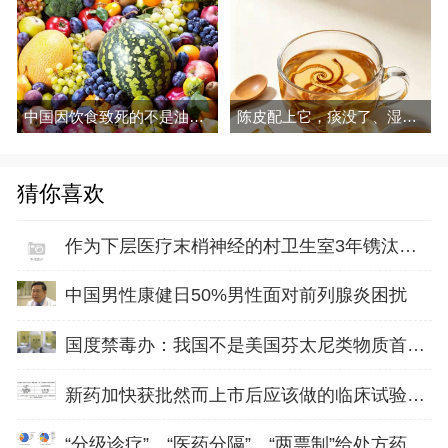
中国因饮食致死的不是油和糖，这三种吃法才是真要命
陈皮配上它，痰没了、湿走了，越喝越润
猜你喜欢
作为下层医疗末梢神经的村卫生室3年镌汰里1.2万家 ！
中国男性康健日50%男性面对前列腺炎困扰
国度禁毒办：我国不是美国芬太尼类物质首要来历!!!
新药加快获批然而上市后应该做的临床试验缺失36%！！！
“分级诊疗”、“医药分隔”、“两票制”给处方药营销带来庞大厘革