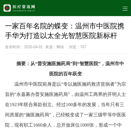
一家百年名院的蝶变：温州市中医院携
手华为打造以太全光智慧医院新标杆
发布时间：2026-04-01 来源：网络 浏览：
767
摘要：
从“普安
施医
施药局”到“智慧医院”，温州
市
中
医院的百年
跃变
温州市中医院前身是以“专以施医施药救济贫病者”为宗
旨的“永嘉募办普安施医施药局”，由温州工商界的开明人士
在1923年联合筹款创立。经过100多年的发展，当年只有三
间房屋的“施医施药局”，已经蜕变成了一家三级甲等中医医
院，现有职工1660余人，总开放床位1000张，形成一个中