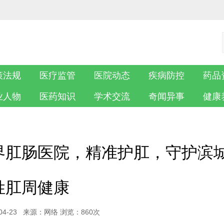
策法规
医疗监管
医院动态
疾病防控
药品
业人物
医药知识
学术交流
奇闻异事
健康
界肛肠医院，精准护肛，守护滨
姓肛周健康
-04-23 来源：网络 浏览：
860次