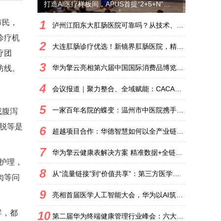
打造AI医疗样板间，APUS首提“2+5+N”AI医疗战略
市民，
1
泸州江阳东大肛肠医院可靠吗？从技术、服务、口碑三方面看
诊疗机
2
大连肛肠诊疗优选！新镜界肛肠医院，精准护肛，守护滨城百姓肛周健康
疗团
3
华为擎云亮相第六届中国国际消费品博览会：以新质生产力构建健康产业数智化新生态
防线。
4
会议报道｜聚力整合、全域赋能：CACA整合“药学+临床”肿瘤全程个案管理-安全护航工程在杭州盛大召开
5
一家百年名院的蝶变：温州市中医院携手华为打造以太全光智慧医院新标杆
或腹泻
脱等是
6
超越项目合作：华德智慧如何以全产业链生态，共筑智慧医院未来
7
华为擎云健康表解决方案 精准数据+全链服务，守护主动健康管理
护理，
8
从“流量链接”到“价值共享”：第三方医学影像行业的破局新路
肉等问
9
。
亮相首届医学人工智能大会，华为以AI筑起卫生健康新生态
群，都
10
第二届华为终端健康管理行业峰会：六大解决方案和标杆案例亮相