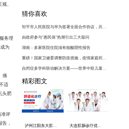
正规、
猜你喜欢
邹平市人民医院与华为签署全面合作协议，共建智慧医院新标杆
由政府参与“惠民保”热潮引出三大疑问
服务理
，成为
湖南：多家医院住院须有核酸阴性报告
重磅！国家卫健委调整防疫措施，疫情家庭药品清单推荐给你！
自闭症多学科联动解决方案——世界中联儿童医药健康产品产业分会世界自闭症日活动
、痛
精彩图文
不适
乳头肥
精准评
报告，
泸州江阳东大肛肠医院可靠吗？从技术、服务、口碑三方面看
大连肛肠诊疗优选！新镜界肛肠医院，精准护肛，守护滨城百姓肛周健康