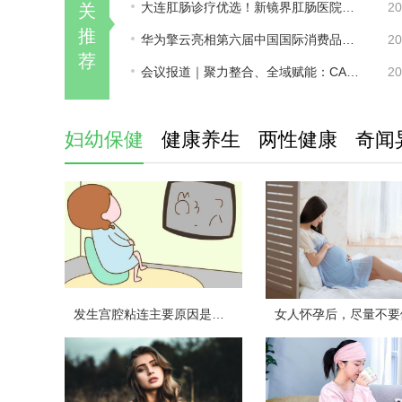
大连肛肠诊疗优选！新镜界肛肠医院，精准护肛，守护滨城百姓肛周健康
20
关
推
华为擎云亮相第六届中国国际消费品博览会：以新质生产力构建健康产业数智化新生态
20
荐
会议报道｜聚力整合、全域赋能：CACA整合“药学+临床”肿瘤全程个案管理-安全护
20
妇幼保健
健康养生
两性健康
奇闻
发生宫腔粘连主要原因是什么？