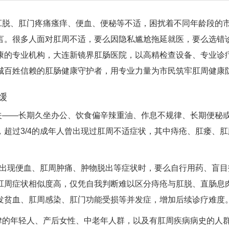
肛脱、肛门疼痛瘙痒、便血、便秘等不适，困扰着不同年龄段的
言。很多人面对肛周不适，要么因隐私尴尬拖延就医，要么选错
康的专业机构，大连新镜界肛肠医院，以高精检查设备、专业诊
城百姓信赖的肛肠健康守护者，用专业力量为市民筑牢肛周健康
缓
关——长期久坐办公、饮食偏辛辣重油、作息不规律、长期便秘
超过3/4的成年人曾出现过肛周不适症状，其中痔疮、肛瘘、肛
，出现便血、肛周肿痛、肿物脱出等症状时，要么自行用药、盲目
肛周症状相似度高，仅凭自我判断难以区分痔疮与肛脱、直肠息
发贫血、肛周感染、肛门功能受损等并发症，增加后续诊疗难度
律的年轻人、产后女性、中老年人群，以及有肛周疾病病史的人