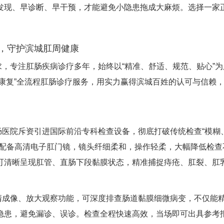
发现、早诊断、早干预，才能避免小隐患拖成大麻烦。选择一家
，守护滨城肛周健康
，专注肛肠疾病诊疗多年，始终以“精准、舒适、规范、贴心”为
-康复”全流程肛肠诊疗服务，用实力赢得滨城百姓的认可与信赖
医院斥资引进国际前沿专科检查设备，彻底打破传统检查“模糊
院配备高清电子肛门镜，镜头纤细柔和，操作轻柔，大幅降低检查
可清晰呈现肛管、直肠下段黏膜状态，精准捕捉痔疮、肛裂、肛
清成像、放大观察功能，可深度排查肠道黏膜细微病变，不仅能
隐患，避免漏诊、误诊。检查全程快速高效，当场即可出具参考