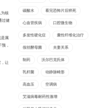
碳酸水
看完恐怖片后猝死
队为核
通过健
心血管疾病
口腔微生物
多发性硬化症
囊性纤维化治疗
或是属
干预，
假丝酵母菌
夫妻关系
制药
沃尔巴克氏体
家，让
乳杆菌
动静脉畸形
高血压
空调病
艾滋病毒耐药性激增