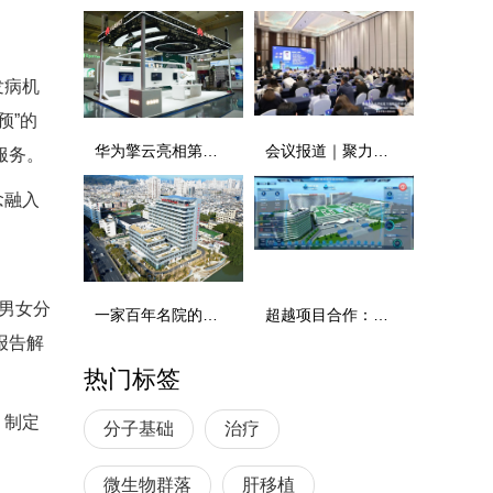
发病机
预”的
华为擎云亮相第六届中国国际消费品博览会：以新质生产力构建健康产业数智化新生态
会议报道｜聚力整合、全域赋能：CACA整合“药学+临床”肿瘤全程个案管理-安全护航工程在杭州盛大召开
服务。
念融入
男女分
一家百年名院的蝶变：温州市中医院携手华为打造以太全光智慧医院新标杆
超越项目合作：华德智慧如何以全产业链生态，共筑智慧医院未来
报告解
热门标签
）制定
分子基础
治疗
微生物群落
肝移植