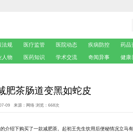
策法规
医疗监管
医院动态
疾病防控
药品
业人物
医药知识
学术交流
奇闻异事
健康
减肥茶肠道变黑如蛇皮
-07-09 来源：网络 浏览：
668次
人的介绍下购买了一款减肥茶。起初王先生饮用后便秘情况立马