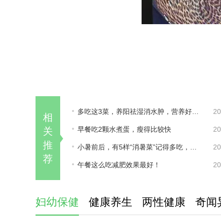
多吃这3菜，养阳祛湿消水肿，营养好吃不上火
20
相
早餐吃2颗水煮蛋，瘦得比较快
20
关
推
小暑前后，有5样“消暑菜”记得多吃，精神旺疲惫少
20
荐
午餐这么吃减肥效果最好！
20
妇幼保健
健康养生
两性健康
奇闻