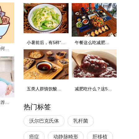
小暑前后，有5样“消暑菜”记得多吃，精神旺疲惫少
午餐这么吃减肥效果最好！
宝宝缺铁怎么办 饮食如何改善缺铁情况
五类人群慎饮酸梅汤
减肥吃什么？这5份食谱您请收好~
孕期这些食物要多吃 推荐这些孕妇健康营养食谱
热门标签
沃尔巴克氏体
乳杆菌
癌症
动静脉畸形
肝移植