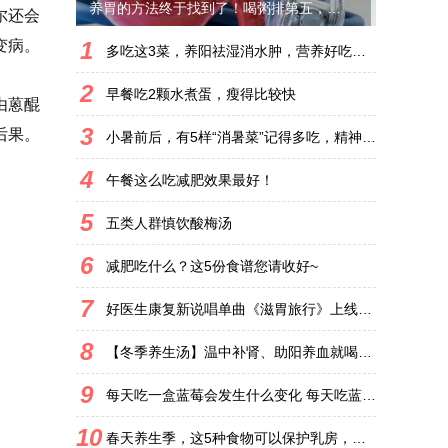
养胃的方法终于找到了！喝粥排第五，排在首位很多人都得做好
尔还会
1
变病。
多吃这3菜，养阳祛湿消水肿，营养好吃不上火
2
早餐吃2颗水煮蛋，瘦得比较快
由蒽醌
3
后果。
小暑前后，有5样“消暑菜”记得多吃，精神旺疲惫少
4
午餐这么吃减肥效果最好！
5
五类人群慎饮酸梅汤
6
减肥吃什么？这5份食谱您请收好~
7
好医生康复新说唱单曲《滋胃旅行》上线，“中国胃”们都听了吗？
8
【冬季养生汤】温中补肾、助阳养血就喝清炖羊肉汤
9
每天吃一盒蓝莓会发生什么变化 每天吃蓝莓会有什么后果?
10
春天养生季，这5种食物可以保护乳房，预防乳腺癌！