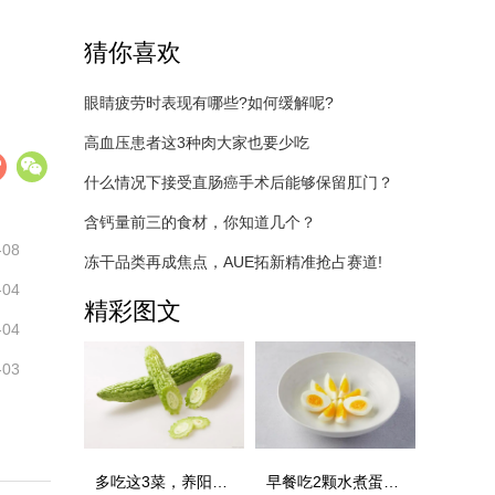
猜你喜欢
眼睛疲劳时表现有哪些?如何缓解呢?
高血压患者这3种肉大家也要少吃
什么情况下接受直肠癌手术后能够保留肛门？
含钙量前三的食材，你知道几个？
-08
冻干品类再成焦点，AUE拓新精准抢占赛道!
-04
精彩图文
-04
-03
多吃这3菜，养阳祛湿消水肿，营养好吃不上火
早餐吃2颗水煮蛋，瘦得比较快