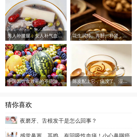
男人补腰腿，女人补气血，建议多吃
花生润肺、养肝、补肾，现在吃正好
中国因饮食致死的不是油和糖，这三种吃法才是真要命
陈皮配上它，痰没了、湿走了，越喝越润
猜你喜欢
夜磨牙、舌根发干是怎么回事？
感觉鼻塞，耳鸣，有回吸性血痰！小心鼻咽癌