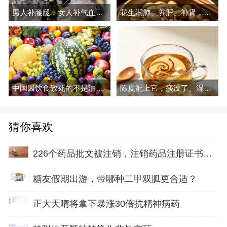
男人补腰腿，女人补气血，建议多吃
花生润肺、养肝、补肾，现在吃正好
中国因饮食致死的不是油和糖，这三种吃法才是真要命
陈皮配上它，痰没了、湿走了，越喝越润
猜你喜欢
226个药品批文被注销，注销药品注册证书是什么原因？
糖友假期出游，带哪种二甲双胍更合适？
正大天晴将拿下暴涨30倍抗精神病药